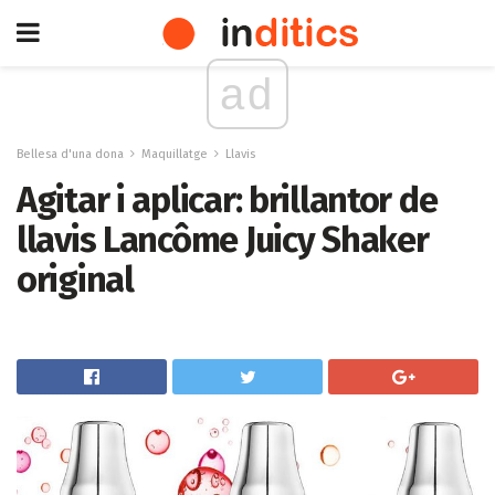
ad
Bellesa d'una dona
Maquillatge
Llavis
Agitar i aplicar: brillantor de
llavis Lancôme Juicy Shaker
original